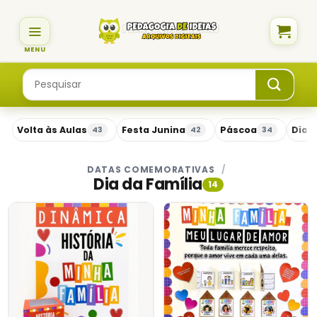
Skip
to
content
Pesquisar
por:
Volta às Aulas
Festa Junina
Páscoa
Dia 
43
42
34
DATAS COMEMORATIVAS
/
Dia da Família
14