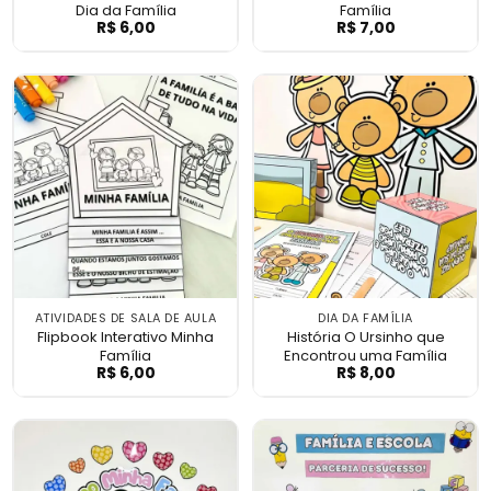
Dia da Família
Família
R$
6,00
R$
7,00
Moldura e Lembrancinhas Dia da Família
Decoração de Po
ATIVIDADES DE SALA DE AULA
DIA DA FAMÍLIA
Flipbook Interativo Minha
História O Ursinho que
Família
Encontrou uma Família
R$
6,00
R$
8,00
Flipbook Interativo Minha Família
História O Ursi