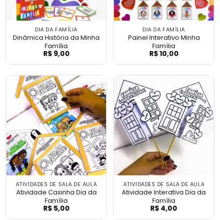
DIA DA FAMÍLIA
DIA DA FAMÍLIA
Dinâmica História da Minha
Painel Interativo Minha
Família
Família
R$
9,00
R$
10,00
Dinâmica História da Minha Família
Painel Interativ
ATIVIDADES DE SALA DE AULA
ATIVIDADES DE SALA DE AULA
Atividade Casinha Dia da
Atividade Interativa Dia da
Família
Família
R$
5,00
R$
4,00
Atividade Casinha Dia da Família
Atividade Intera