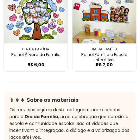
DIA DA FAMÍLIA
DIA DA FAMÍLIA
Painel Árvore da Família
Painel Família e Escola
Interativo
R$
6,00
R$
7,00
Painel Árvore da Família
Painel Família e 
👨‍👩‍👧 Sobre os materiais
Os recursos digitais desta categoria foram criados
para o
Dia da Família
, uma celebração que aproxima
escola e comunidade escolar. São atividades que
incentivam a integração, o diálogo e a valorização dos
laços afetivos.