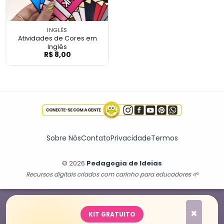
INGLÊS
Atividades de Cores em
Inglês
R$
8,00
Atividades de Cores em Inglês
Sobre Nós
Contato
Privacidade
Termos
© 2026
Pedagogia de Ideias
Recursos digitais criados com carinho para educadores 🌱
×
KIT GRATUITO