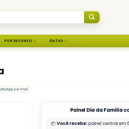
POR RECURSO
DATAS
a
hatsApp e e-mail
Painel Dia da Família 
📦
Você recebe:
painel central em 6