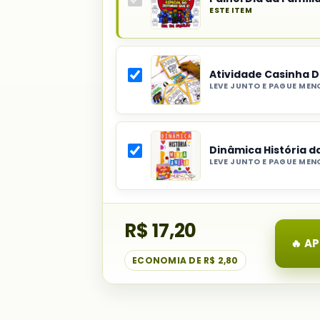
ESTE ITEM
Produto
principal
do
Atividade Casinha D
combo:
LEVE JUNTO E PAGUE MEN
Painel
Selecionar
Dia
item
da
do
Família
Dinâmica História d
combo:
LEVE JUNTO E PAGUE MEN
Atividade
Selecionar
Casinha
item
Dia
do
da
R$ 17,20
combo:
Família
Dinâmica
🔥 A
História
ECONOMIA DE
R$ 2,80
da
Minha
Família