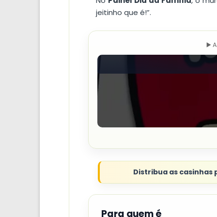
No
Painel Dia da Família
, o mu
jeitinho que é!”.
▶️ 
Distribua as casinhas
Para quem é