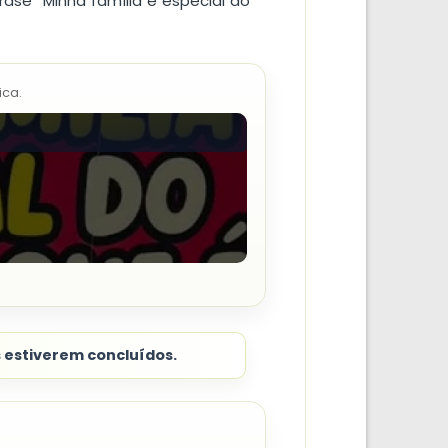
ase “Minha família é especial do
ica.
s estiverem concluídos.