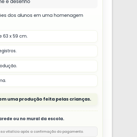
me e desenho
ções dos alunos em uma homenagem
 63 x 59 cm.
gistros.
rodução.
ma.
em uma produção feita pelas crianças.
arede ou no mural da escola.
sso vitalício após a confirmação do pagamento.