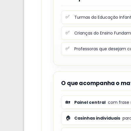
✅
Turmas da Educação Infanti
✅
Crianças do Ensino Fundamen
✅
Professoras que desejam co
O que acompanha o mat
🏡
Painel central
com frase s
🏠
Casinhas individuais
para