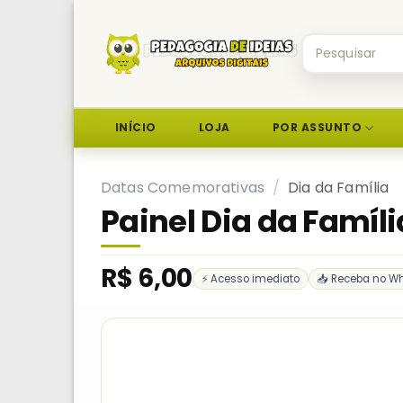
Skip
to
Pesquisar
content
por:
INÍCIO
LOJA
POR ASSUNTO
Datas Comemorativas
/
Dia da Família
Painel Dia da Famíli
R$
6,00
⚡ Acesso imediato
📥 Receba no W