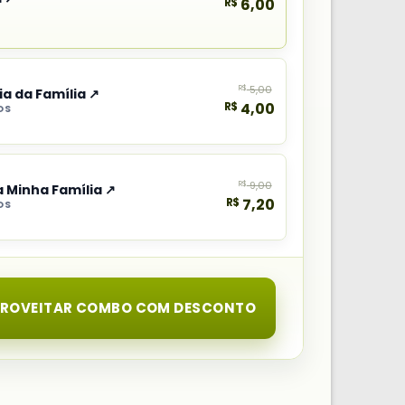
R$
6,00
R$
5,00
ia da Família ↗
R$
4,00
OS
R$
9,00
a Minha Família ↗
R$
7,20
OS
PROVEITAR COMBO COM DESCONTO