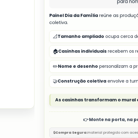
para no
Painel Dia da Família
reúne as produ
coletiva.
📐
Tamanho ampliado
ocupa cerca de
🏠
Casinhas individuais
recebem os re
✏️
Nome e desenho
personalizam a p
🤝
Construção coletiva
envolve a tur
As casinhas transformam o mural 
👉 Monte na porta, na p
🔒
Compra Segura:
material protegido com ace