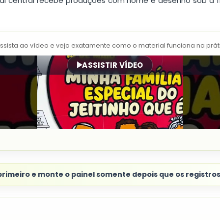
ral central recebe produções com nome e desenho sob a fr
Assista ao vídeo e veja exatamente como o material funciona na prát
ASSISTIR VÍDEO
 primeiro e monte o painel somente depois que os registro