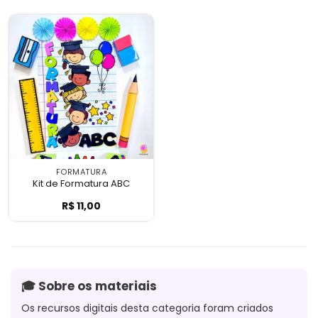
FORMATURA
Kit de Formatura ABC
R$
11,00
Kit de Formatura ABC
🎓 Sobre os materiais
Os recursos digitais desta categoria foram criados