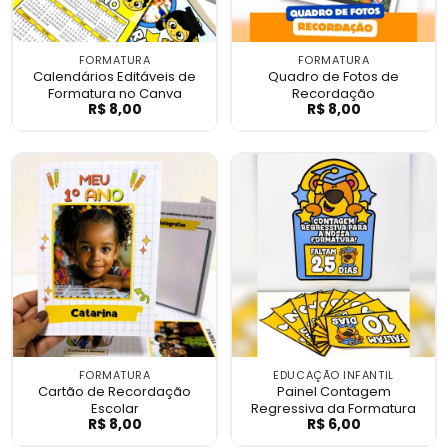
FORMATURA
FORMATURA
Calendários Editáveis de
Quadro de Fotos de
Formatura no Canva
Recordação
R$
8,00
R$
8,00
Calendários Editáveis de Formatura no 
Quadro de Foto
FORMATURA
EDUCAÇÃO INFANTIL
Cartão de Recordação
Painel Contagem
Escolar
Regressiva da Formatura
R$
8,00
R$
6,00
Cartão de Recordação Escolar
Painel Contage