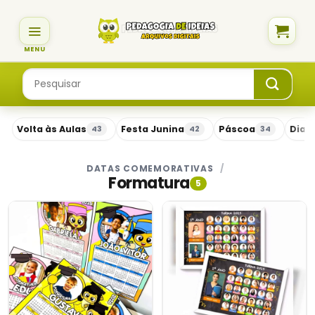
Skip
to
content
Pesquisar
por:
Volta às Aulas
Festa Junina
Páscoa
Dia 
43
42
34
DATAS COMEMORATIVAS
/
Formatura
5