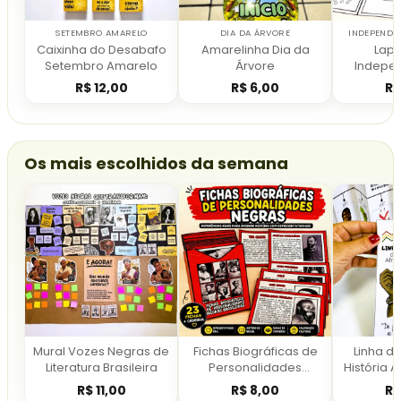
SETEMBRO AMARELO
DIA DA ÁRVORE
INDEPENDÊ
Caixinha do Desabafo
Amarelinha Dia da
Lap
Setembro Amarelo
Árvore
Indepe
B
R$
12,00
R$
6,00
R$
Os mais escolhidos da semana
Mural Vozes Negras de
Fichas Biográficas de
Linha d
Literatura Brasileira
Personalidades
História A
Negras Brasileiras
R$
11,00
R$
8,00
R$