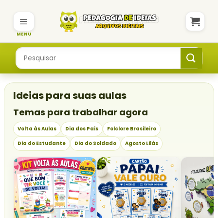
Skip
to
content
Pesquisar
por:
Ideias para suas aulas
Temas para trabalhar agora
Volta às Aulas
Dia dos Pais
Folclore Brasileiro
Dia do Estudante
Dia do Soldado
Agosto Lilás