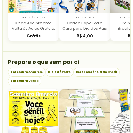
VOLTA ÀS AULAS
DIA DOS PAIS
FOLCLOR
Kit de Acolhimento
Cartão Papai Vale
Painel
Volta às Aulas Gratuito
Ouro para Dia dos Pais
Brasilei
Grátis
R$
4,00
R$
Prepare o que vem por aí
Setembro Amarelo
Dia da Árvore
Independência do Brasil
Setembro Verde