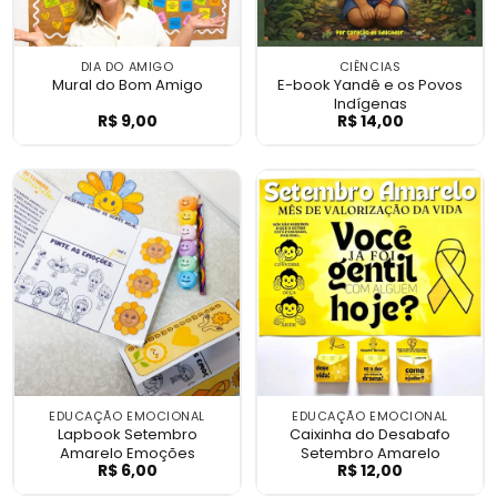
DIA DO AMIGO
CIÊNCIAS
Mural do Bom Amigo
E-book Yandê e os Povos
Indígenas
R$
9,00
R$
14,00
Mural do Bom Amigo
E-book Yandê e 
EDUCAÇÃO EMOCIONAL
EDUCAÇÃO EMOCIONAL
Lapbook Setembro
Caixinha do Desabafo
Amarelo Emoções
Setembro Amarelo
R$
6,00
R$
12,00
Lapbook Setembro Amarelo Emoções
Caixinha do De