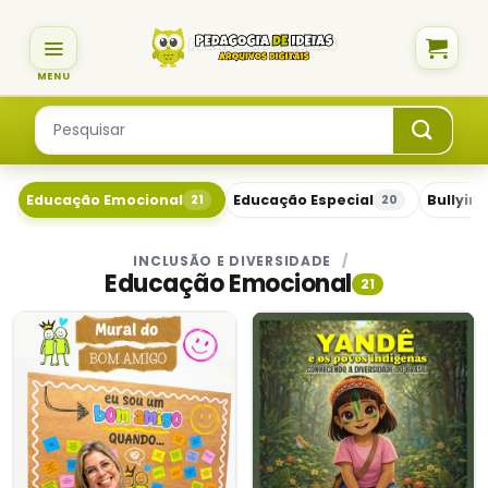
Skip
to
content
Pesquisar
por:
Educação Emocional
Educação Especial
Bullying
21
20
INCLUSÃO E DIVERSIDADE
/
Educação Emocional
21