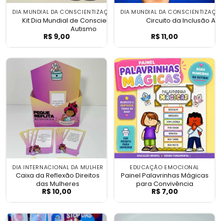
DIA MUNDIAL DA CONSCIENTIZAÇÃO DO AUTISMO
DIA MUNDIAL DA CONSCIENTIZAÇ
Kit Dia Mundial de Conscientização do
Circuito da Inclusão A
Autismo
R$
9,00
R$
11,00
Kit Dia Mundial de Conscientização do A
Circuito da Inc
DIA INTERNACIONAL DA MULHER
EDUCAÇÃO EMOCIONAL
Caixa da Reflexão Direitos
Painel Palavrinhas Mágicas
das Mulheres
para Convivência
R$
10,00
R$
7,00
Caixa da Reflexão Direitos das Mulheres
Painel Palavrin