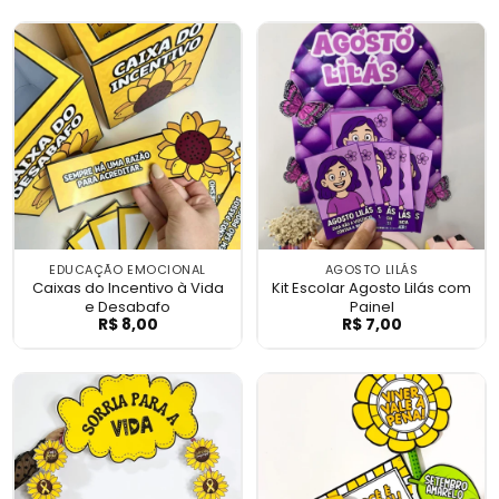
EDUCAÇÃO EMOCIONAL
AGOSTO LILÁS
Caixas do Incentivo à Vida
Kit Escolar Agosto Lilás com
e Desabafo
Painel
R$
8,00
R$
7,00
Caixas do Incentivo à Vida e Desabafo
Kit Escolar Agos