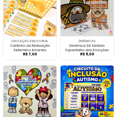
EDUCAÇÃO EMOCIONAL
DINÂMICAS
Cantinho da Motivação
Dinâmica Zé Sentido
Setembro Amarelo
Espantalho das Emoções
R$
7,00
R$
9,00
Cantinho da Motivação Setembro Amarel
Dinâmica Zé Sen