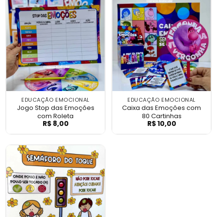
EDUCAÇÃO EMOCIONAL
EDUCAÇÃO EMOCIONAL
Jogo Stop das Emoções
Caixa das Emoções com
com Roleta
80 Cartinhas
R$
8,00
R$
10,00
Jogo Stop das Emoções com Roleta
Caixa das Emoçõ