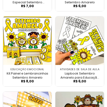
Especial Setembro
Setembro Amarelo
R$
7,00
R$
6,00
Cantinho da Motivação Especial Setembr
Cartaz Colabor
Amarelo
EDUCAÇÃO EMOCIONAL
ATIVIDADES DE SALA DE AULA
Kit Painel e Lembrancinhas
Lapbook Setembro
Setembro Amarelo
Amarelo para Educação
R$
8,00
R$
6,00
Kit Painel e Lembrancinhas Setembro Ama
Lapbook Setemb
Emocional