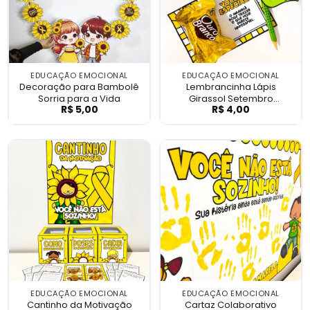
EDUCAÇÃO EMOCIONAL
EDUCAÇÃO EMOCIONAL
Decoração para Bambolê
Lembrancinha Lápis
Sorria para a Vida
Girassol Setembro
R$
5,00
R$
4,00
Decoração para Bambolê Sorria para a V
Lembrancinha Lá
Amarelo
EDUCAÇÃO EMOCIONAL
EDUCAÇÃO EMOCIONAL
Cantinho da Motivação
Cartaz Colaborativo