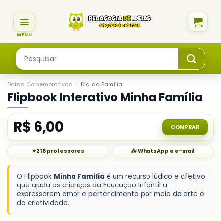
Skip
to
content
Pesquisar
por:
Datas Comemorativas
/
Dia da Família
Flipbook Interativo Minha Família
R$
6,00
COMPRAR
⭐ 216 professores
📥 WhatsApp e e-mail
O Flipbook
Minha Família
é um recurso lúdico e afetivo
que ajuda as crianças da Educação Infantil a
expressarem amor e pertencimento por meio da arte e
da criatividade.