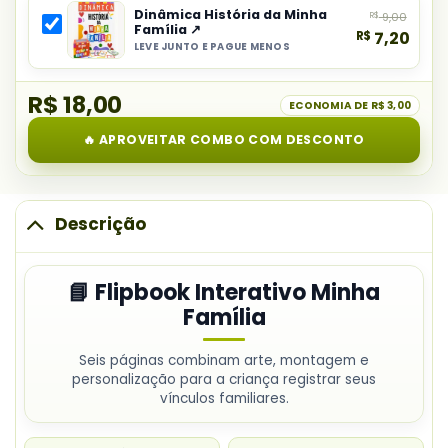
Interativo
Dinâmica História da Minha
R$
9,00
do
Minha
Família ↗
R$
7,20
combo:
Família
LEVE JUNTO E PAGUE MENOS
Selecionar
Cartaz
item
Colaborativo
R$ 18,00
do
ECONOMIA DE
R$ 3,00
Dia
combo:
da
🔥 APROVEITAR COMBO COM DESCONTO
Dinâmica
Família
História
da
Minha
Descrição
Família
📘 Flipbook Interativo Minha
Família
Seis páginas combinam arte, montagem e
personalização para a criança registrar seus
vínculos familiares.