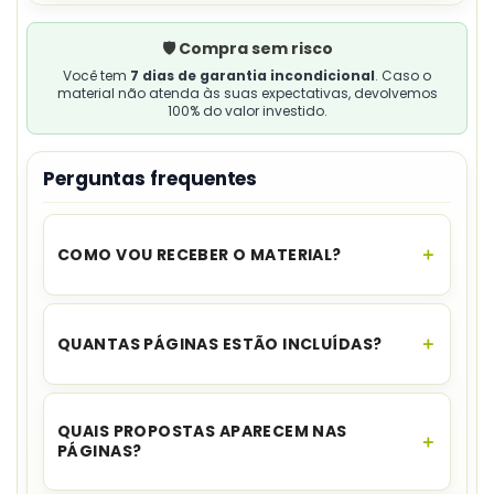
🛡️ Compra sem risco
Você tem
7 dias de garantia incondicional
. Caso o
material não atenda às suas expectativas, devolvemos
100% do valor investido.
Perguntas frequentes
COMO VOU RECEBER O MATERIAL?
O acesso é instantâneo.
Assim que o
pagamento for aprovado, você recebe o link
QUANTAS PÁGINAS ESTÃO INCLUÍDAS?
para download no seu e-mail e no WhatsApp,
além de ficar disponível na sua área de cliente.
O flipbook é composto por
6 páginas
interativas
.
QUAIS PROPOSTAS APARECEM NAS
PÁGINAS?