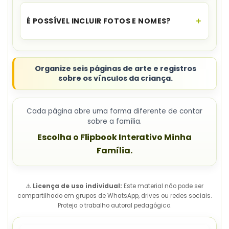
Há atividades de
desenho, pintura, colagem,
recorte e montagem
.
É POSSÍVEL INCLUIR FOTOS E NOMES?
Sim. As páginas têm
espaços de
personalização
para fotos, nomes e
mensagens.
Organize seis páginas de arte e registros
sobre os vínculos da criança.
Cada página abre uma forma diferente de contar
sobre a família.
Escolha o Flipbook Interativo Minha
Família.
⚠️
Licença de uso individual:
Este material não pode ser
compartilhado em grupos de WhatsApp, drives ou redes sociais.
Proteja o trabalho autoral pedagógico.