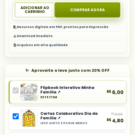
ADICIONAR AO
COMPRAR AGORA
CARRINHO
Recursos digitais em PDF, prontos para impressão
Download imediato
Arquivos em alta qualidade
Aproveite e leve junto com 20% OFF
Flipbook Interativo Minha
R$
6,00
Família ↗
ESTE ITEM
Produto
principal
Cartaz Colaborativo Dia da
R$
6,00
do
Família ↗
R$
4,80
combo:
LEVE JUNTO E PAGUE MENOS
Selecionar
Flipbook
item