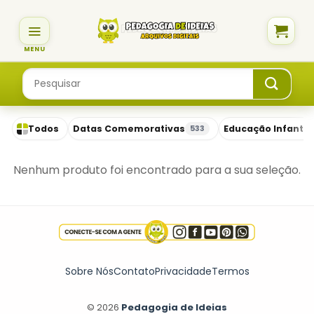
Skip
to
content
Pesquisar
por:
Todos
Datas Comemorativas
Educação Infantil
533
Nenhum produto foi encontrado para a sua seleção.
Sobre Nós
Contato
Privacidade
Termos
© 2026
Pedagogia de Ideias