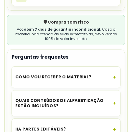
🛡️ Compra sem risco
Você tem
7 dias de garantia incondicional
. Caso o
material não atenda às suas expectativas, devolvemos
100% do valor investido.
Perguntas frequentes
COMO VOU RECEBER O MATERIAL?
O acesso é instantâneo.
Assim que o
pagamento for aprovado, você recebe o link
QUAIS CONTEÚDOS DE ALFABETIZAÇÃO
para download no seu e-mail e no WhatsApp,
ESTÃO INCLUÍDOS?
além de ficar disponível na sua área de cliente.
O kit reúne
alfabeto nas quatro formas,
vogais e silabário
com sílabas simples e
HÁ PARTES EDITÁVEIS?
complexas.