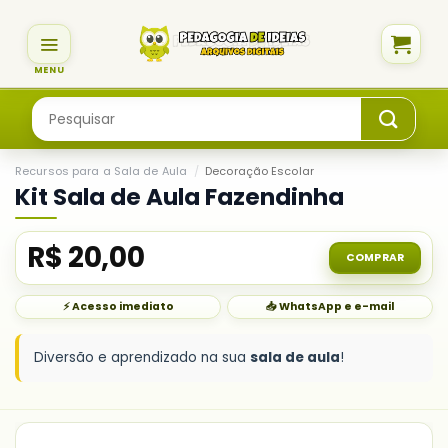
Skip
to
content
Pesquisar
por:
Recursos para a Sala de Aula
/
Decoração Escolar
Kit Sala de Aula Fazendinha
R$
20,00
COMPRAR
⚡ Acesso imediato
📥 WhatsApp e e-mail
Diversão e aprendizado na sua
sala de aula
!