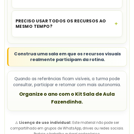
As
fichas da chamadinha
são indicadas na
página como personalizáveis; os demais itens
PRECISO USAR TODOS OS RECURSOS AO
não tiveram edição confirmada.
MESMO TEMPO?
Não. Selecione e apresente
apenas os painéis
ligados à rotina e à etapa da turma
.
Construa uma sala em que os recursos visuais
realmente participam da rotina.
Quando as referências ficam visíveis, a turma pode
consultar, participar e retomar com mais autonomia.
Organize o ano com o Kit Sala de Aula
Fazendinha.
⚠️
Licença de uso individual:
Este material não pode ser
compartilhado em grupos de WhatsApp, drives ou redes sociais.
Proteja o trabalho autoral pedagógico.