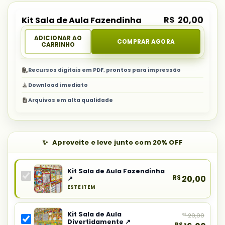
R$
20,00
Kit Sala de Aula Fazendinha
ADICIONAR AO
COMPRAR AGORA
CARRINHO
Recursos digitais em PDF, prontos para impressão
Download imediato
Arquivos em alta qualidade
Aproveite e leve junto com 20% OFF
Kit Sala de Aula Fazendinha
R$
20,00
↗
ESTE ITEM
Produto
principal
Kit Sala de Aula
R$
20,00
do
Divertidamente ↗
R$