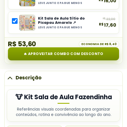
16,00
combo:
LEVE JUNTO E PAGUE MENOS
Selecionar
Kit
item
Sala
Kit Sala de Aula Sítio do
R$
22,00
do
de
Picapau Amarelo ↗
R$
17,60
combo:
Aula
LEVE JUNTO E PAGUE MENOS
Selecionar
Kit
Fazendinha
item
Sala
R$ 53,60
do
ECONOMIA DE
R$ 8,40
de
combo:
Aula
🔥 APROVEITAR COMBO COM DESCONTO
Kit
Divertidamente
Sala
de
Aula
Descrição
Sítio
do
🐮 Kit Sala de Aula Fazendinha
Picapau
Amarelo
Referências visuais coordenadas para organizar
conteúdos, rotina e convivência ao longo do ano.