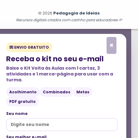
© 2026
Pedagogia de Ideias
Recursos digitais criados com carinho para educadores 🌱
×
💌 ENVIO GRATUITO
Receba o kit no seu e-mail
Baixe o
Kit Volta às Aulas
com 1 cartaz, 3
atividades e 1 marca-página para usar com a
turma.
Acolhimento
Combinados
Metas
PDF gratuito
Seu nome
Seu melhor e-mail