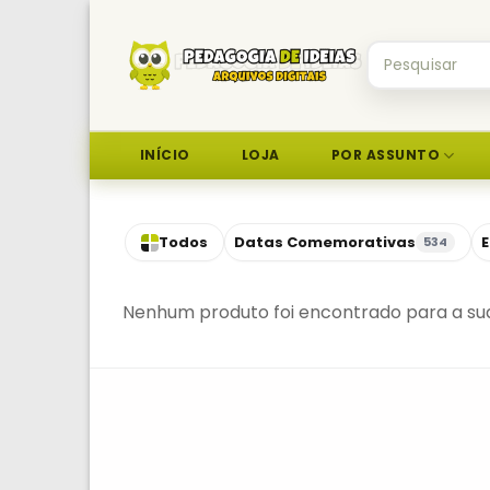
Skip
to
Pesquisar
content
por:
INÍCIO
LOJA
POR ASSUNTO
Todos
Datas Comemorativas
E
534
Nenhum produto foi encontrado para a sua