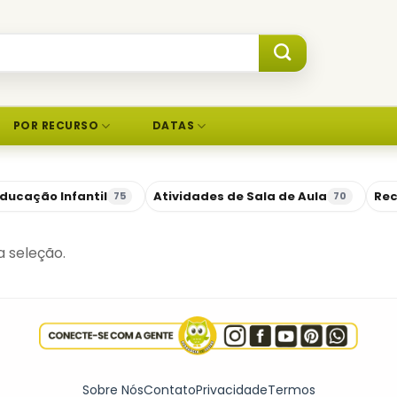
POR RECURSO
DATAS
ducação Infantil
Atividades de Sala de Aula
Rec
75
70
 seleção.
Sobre Nós
Contato
Privacidade
Termos