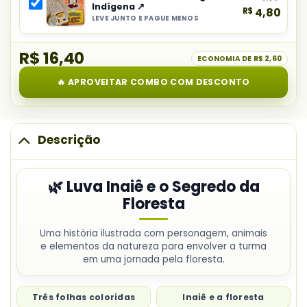
e
Indígena ↗
R$
4,80
combo:
o
LEVE JUNTO E PAGUE MENOS
Selecionar
Luva
Segredo
item
Léo
da
R$ 16,40
do
ECONOMIA DE
R$ 2,60
e
Floresta
combo:
a
🔥 APROVEITAR COMBO COM DESCONTO
Fichas
Árvore
Comidas
de
Origem
Descrição
Indígena
🌿 Luva Inaiê e o Segredo da
Floresta
Uma história ilustrada com personagem, animais
e elementos da natureza para envolver a turma
em uma jornada pela floresta.
Três folhas coloridas
Inaiê e a floresta