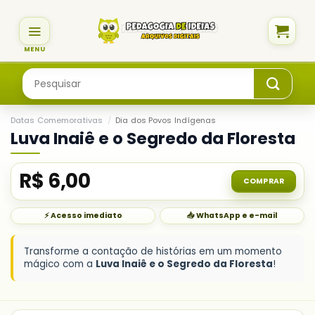
Skip
to
content
Pesquisar
por:
Datas Comemorativas
/
Dia dos Povos Indígenas
Luva Inaiê e o Segredo da Floresta
R$
6,00
COMPRAR
⚡ Acesso imediato
📥 WhatsApp e e-mail
Transforme a contação de histórias em um momento
mágico com a
Luva Inaiê e o Segredo da Floresta
!