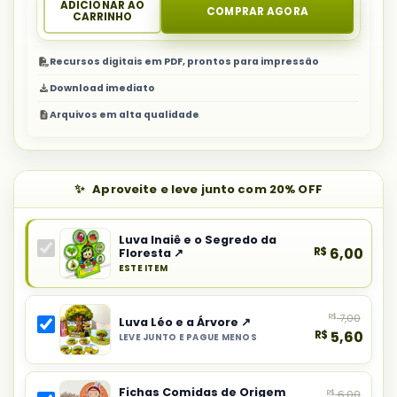
ADICIONAR AO
COMPRAR AGORA
CARRINHO
Recursos digitais em PDF, prontos para impressão
Download imediato
Arquivos em alta qualidade
Aproveite e leve junto com 20% OFF
Luva Inaiê e o Segredo da
R$
6,00
Floresta ↗
ESTE ITEM
Produto
principal
R$
7,00
do
Luva Léo e a Árvore ↗
R$
5,60
LEVE JUNTO E PAGUE MENOS
combo:
Selecionar
Luva
item
Inaiê
Fichas Comidas de Origem
R$
6,00
do