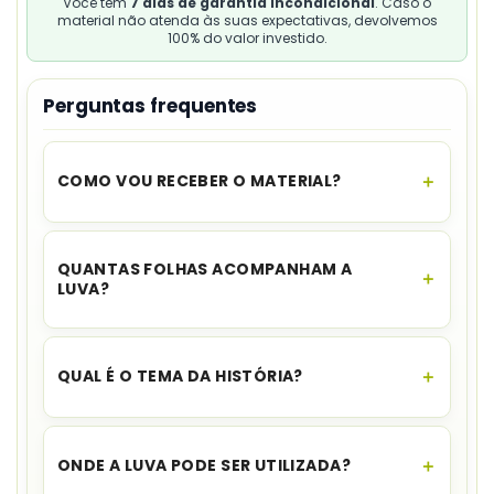
Você tem
7 dias de garantia incondicional
. Caso o
material não atenda às suas expectativas, devolvemos
100% do valor investido.
Perguntas frequentes
COMO VOU RECEBER O MATERIAL?
O acesso é instantâneo.
Assim que o
pagamento for aprovado, você recebe o link
QUANTAS FOLHAS ACOMPANHAM A
para download no seu e-mail e no WhatsApp,
LUVA?
além de ficar disponível na sua área de cliente.
O material inclui
três folhas coloridas
com os
elementos para a montagem.
QUAL É O TEMA DA HISTÓRIA?
A jornada aborda
floresta, água, animais e
respeito aos seres vivos
.
ONDE A LUVA PODE SER UTILIZADA?