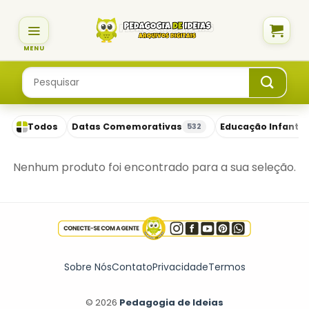
Skip
to
content
Pesquisar
por:
Todos
Datas Comemorativas
Educação Infantil
532
Nenhum produto foi encontrado para a sua seleção.
Sobre Nós
Contato
Privacidade
Termos
© 2026
Pedagogia de Ideias