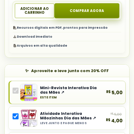
ADICIONAR AO
COMPRAR AGORA
CARRINHO
Recursos digitais em PDF, prontos para impressão
Download imediato
Arquivos em alta qualidade
Aproveite e leve junto com 20% OFF
Mini-Revista Interativa Dia
R$
5,00
das Mães ↗
ESTE ITEM
Produto
principal
Atividade Interativa
R$
5,00
do
Mãozinhas Dia das Mães ↗
R$
4,00
combo:
LEVE JUNTO E PAGUE MENOS
Selecionar
Mini-
item