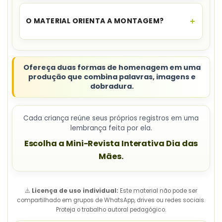
Sim. Você recebe um
modelo preenchido
para
usar como referência visual.
O MATERIAL ORIENTA A MONTAGEM?
Sim. Há uma
página de orientações
com
montagem e sugestões de aplicação.
Ofereça duas formas de homenagem em uma
produção que combina palavras, imagens e
dobradura.
Cada criança reúne seus próprios registros em uma
lembrança feita por ela.
Escolha a Mini-Revista Interativa Dia das
Mães.
⚠️
Licença de uso individual:
Este material não pode ser
compartilhado em grupos de WhatsApp, drives ou redes sociais.
Proteja o trabalho autoral pedagógico.