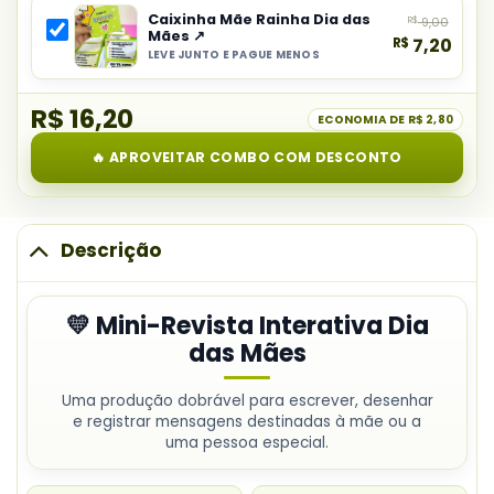
Revista
Caixinha Mãe Rainha Dia das
R$
9,00
do
Interativa
Mães ↗
R$
7,20
combo:
Dia
LEVE JUNTO E PAGUE MENOS
Selecionar
Atividade
das
item
Interativa
Mães
R$ 16,20
do
ECONOMIA DE
R$ 2,80
Mãozinhas
combo:
Dia
🔥 APROVEITAR COMBO COM DESCONTO
Caixinha
das
Mãe
Mães
Rainha
Dia
Descrição
das
Mães
💛 Mini-Revista Interativa Dia
das Mães
Uma produção dobrável para escrever, desenhar
e registrar mensagens destinadas à mãe ou a
uma pessoa especial.