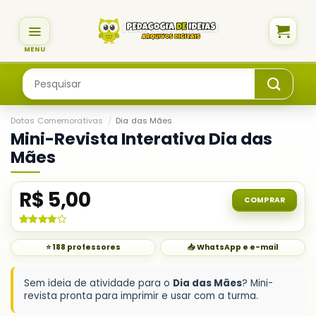
Skip
to
content
Pesquisar
por:
Datas Comemorativas
/
Dia das Mães
Mini-Revista Interativa Dia das
Mães
R$
5,00
COMPRAR
Avaliado
2
como
⭐ 188 professores
📥 WhatsApp e e-mail
4.00
de
5, com
baseado
em
Sem ideia de atividade para o
Dia das Mães
? Mini-
avaliações
revista pronta para imprimir e usar com a turma.
de
clientes