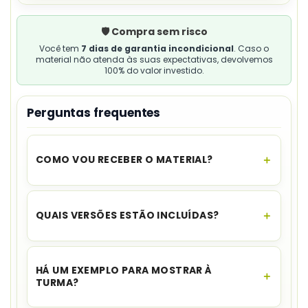
🛡️ Compra sem risco
Você tem
7 dias de garantia incondicional
. Caso o
material não atenda às suas expectativas, devolvemos
100% do valor investido.
Perguntas frequentes
COMO VOU RECEBER O MATERIAL?
O acesso é instantâneo.
Assim que o
pagamento for aprovado, você recebe o link
QUAIS VERSÕES ESTÃO INCLUÍDAS?
para download no seu e-mail e no WhatsApp,
além de ficar disponível na sua área de cliente.
O material apresenta as versões
“Minha mãe” e
“Pessoa especial”
.
HÁ UM EXEMPLO PARA MOSTRAR À
TURMA?