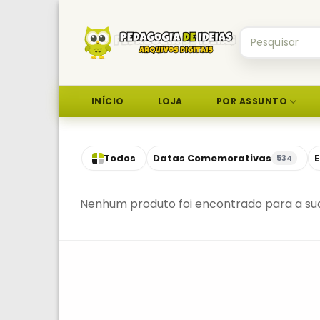
Skip
to
Pesquisar
content
por:
INÍCIO
LOJA
POR ASSUNTO
Todos
Datas Comemorativas
E
534
Nenhum produto foi encontrado para a sua