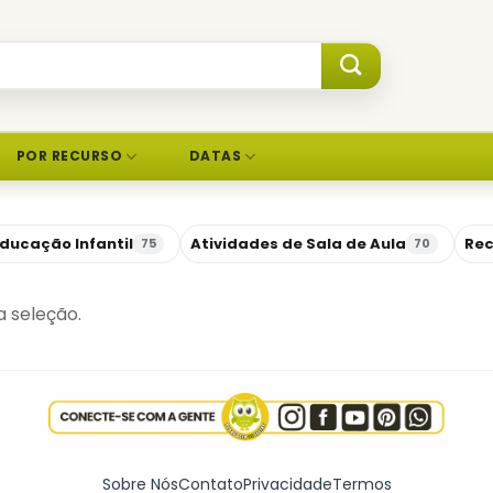
POR RECURSO
DATAS
ducação Infantil
Atividades de Sala de Aula
Rec
75
70
 seleção.
Sobre Nós
Contato
Privacidade
Termos