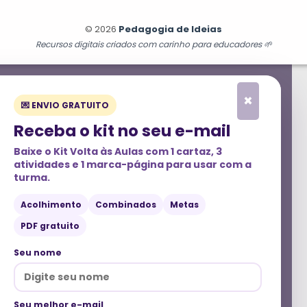
© 2026
Pedagogia de Ideias
Recursos digitais criados com carinho para educadores 🌱
×
💌 ENVIO GRATUITO
Receba o kit no seu e-mail
Baixe o
Kit Volta às Aulas
com 1 cartaz, 3
atividades e 1 marca-página para usar com a
turma.
Acolhimento
Combinados
Metas
PDF gratuito
Seu nome
Seu melhor e-mail