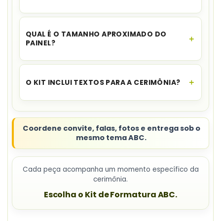
O
certificado e o convite
permitem
personalização.
QUAL É O TAMANHO APROXIMADO DO
PAINEL?
Ele mede cerca de
1,15 x 0,85 m
.
O KIT INCLUI TEXTOS PARA A CERIMÔNIA?
Sim. Há
juramento, agradecimentos e
mensagem aos estudantes
.
Coordene convite, falas, fotos e entrega sob o
mesmo tema ABC.
Cada peça acompanha um momento específico da
cerimônia.
Escolha o Kit de Formatura ABC.