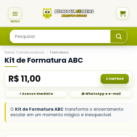
Skip
to
content
Pesquisar
por:
Datas Comemorativas
/
Formatura
Kit de Formatura ABC
R$
11,00
COMPRAR
⚡ Acesso imediato
📥 WhatsApp e e-mail
O
Kit de Formatura ABC
transforma o encerramento
escolar em um momento mágico e inesquecível.