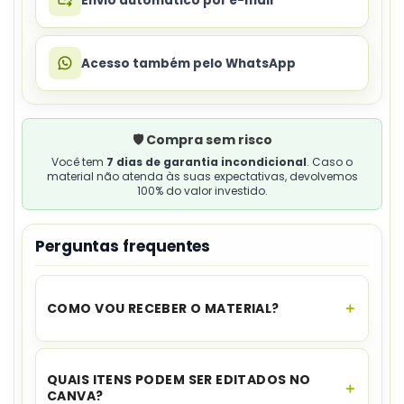
Envio automático por e-mail
Acesso também pelo WhatsApp
🛡️ Compra sem risco
Você tem
7 dias de garantia incondicional
. Caso o
material não atenda às suas expectativas, devolvemos
100% do valor investido.
Perguntas frequentes
COMO VOU RECEBER O MATERIAL?
O acesso é instantâneo.
Assim que o
pagamento for aprovado, você recebe o link
QUAIS ITENS PODEM SER EDITADOS NO
para download no seu e-mail e no WhatsApp,
CANVA?
além de ficar disponível na sua área de cliente.