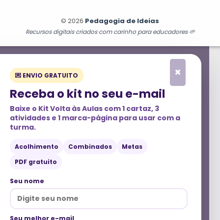
© 2026
Pedagogia de Ideias
Recursos digitais criados com carinho para educadores 🌱
×
💌 ENVIO GRATUITO
Receba o kit no seu e-mail
Baixe o
Kit Volta às Aulas
com 1 cartaz, 3
atividades e 1 marca-página para usar com a
turma.
Acolhimento
Combinados
Metas
PDF gratuito
Seu nome
Seu melhor e-mail