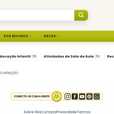
POR RECURSO
DATAS
ducação Infantil
Atividades de Sala de Aula
Rec
75
70
 seleção.
Sobre Nós
Contato
Privacidade
Termos