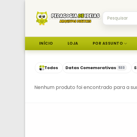
Skip
to
Pesquisar
content
por:
INÍCIO
LOJA
POR ASSUNTO
Todos
Datas Comemorativas
E
533
Nenhum produto foi encontrado para a sua