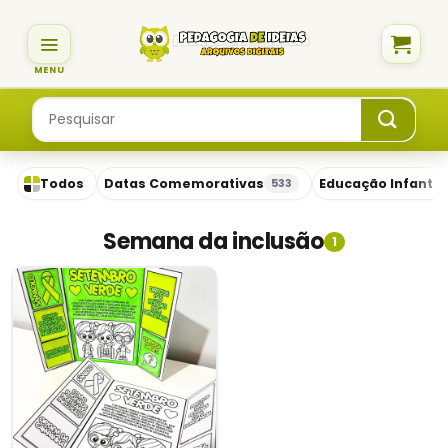
Skip
to
content
Pesquisar
por:
Todos
Datas Comemorativas
Educação Infantil
533
Semana da inclusão
1