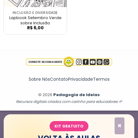
INCLUSÃO E DIVERSIDADE
Lapbook Setembro Verde
sobre Inclusão
R$
6,00
Lapbook Setembro Verde sobre Inclusão
Sobre Nós
Contato
Privacidade
Termos
© 2026
Pedagogia de Ideias
Recursos digitais criados com carinho para educadores 🌱
×
KIT GRATUITO