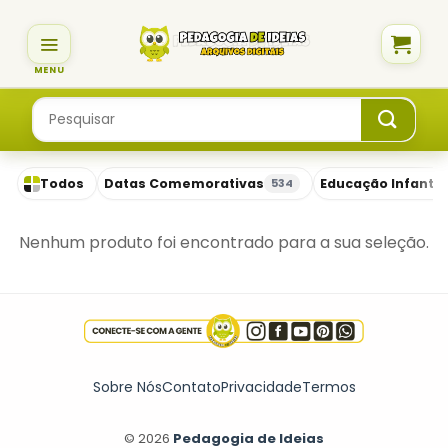
Skip
to
content
Pesquisar
por:
Todos
Datas Comemorativas
Educação Infantil
534
Nenhum produto foi encontrado para a sua seleção.
Sobre Nós
Contato
Privacidade
Termos
© 2026
Pedagogia de Ideias