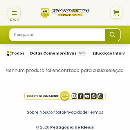
Skip
to
content
Pesquisar
por:
Todos
Datas Comemorativas
Educação Infantil
533
Nenhum produto foi encontrado para a sua seleção.
Sobre Nós
Contato
Privacidade
Termos
© 2026
Pedagogia de Ideias