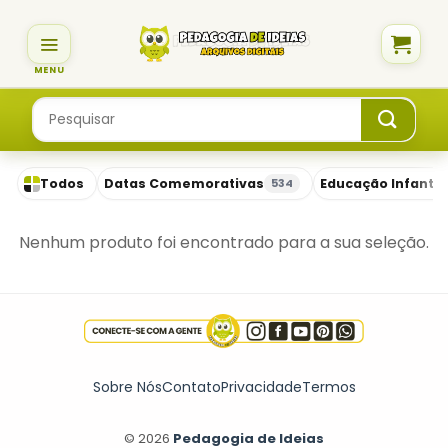
Skip
to
content
Pesquisar
por:
Todos
Datas Comemorativas
Educação Infantil
534
Nenhum produto foi encontrado para a sua seleção.
Sobre Nós
Contato
Privacidade
Termos
© 2026
Pedagogia de Ideias