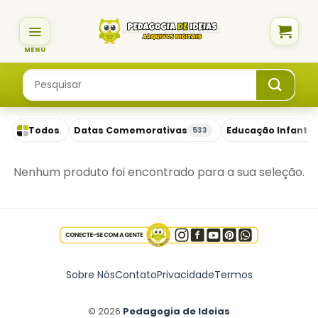
Skip
to
content
Pesquisar
por:
Todos
Datas Comemorativas
Educação Infantil
533
Nenhum produto foi encontrado para a sua seleção.
Sobre Nós
Contato
Privacidade
Termos
© 2026
Pedagogia de Ideias