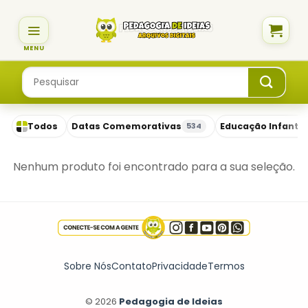
Skip
to
content
Pesquisar
por:
Todos
Datas Comemorativas
Educação Infantil
534
Nenhum produto foi encontrado para a sua seleção.
Sobre Nós
Contato
Privacidade
Termos
© 2026
Pedagogia de Ideias