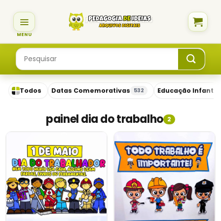
Skip
to
content
Pesquisar
por:
Todos
Datas Comemorativas
Educação Infantil
532
painel dia do trabalho
2