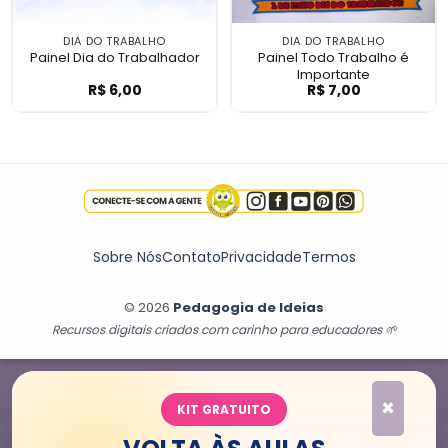
DIA DO TRABALHO
DIA DO TRABALHO
Painel Dia do Trabalhador
Painel Todo Trabalho é
Importante
R$
6,00
R$
7,00
Painel Dia do Trabalhador
Painel Todo Tra
Sobre Nós
Contato
Privacidade
Termos
© 2026
Pedagogia de Ideias
Recursos digitais criados com carinho para educadores 🌱
×
KIT GRATUITO