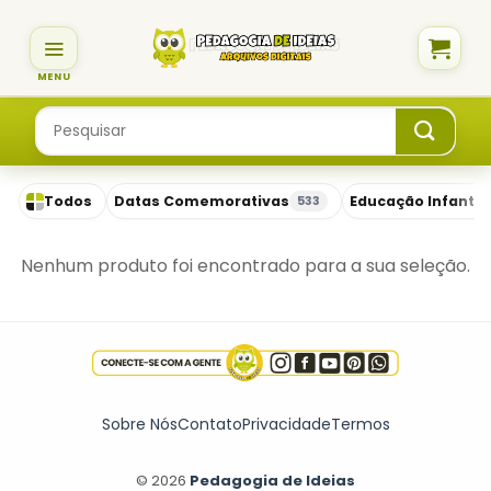
Skip
to
content
Pesquisar
por:
Todos
Datas Comemorativas
Educação Infantil
533
Nenhum produto foi encontrado para a sua seleção.
Sobre Nós
Contato
Privacidade
Termos
© 2026
Pedagogia de Ideias