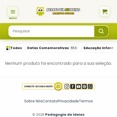
Skip
to
content
Pesquisar
por:
Todos
Datas Comemorativas
Educação Infantil
534
Nenhum produto foi encontrado para a sua seleção.
Sobre Nós
Contato
Privacidade
Termos
© 2026
Pedagogia de Ideias