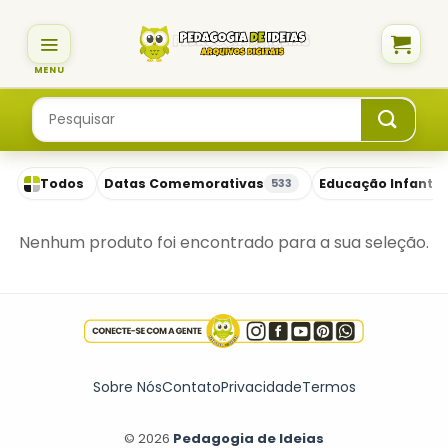
Skip
to
content
Pesquisar
por:
Todos
Datas Comemorativas
Educação Infantil
533
Nenhum produto foi encontrado para a sua seleção.
Sobre Nós
Contato
Privacidade
Termos
© 2026
Pedagogia de Ideias