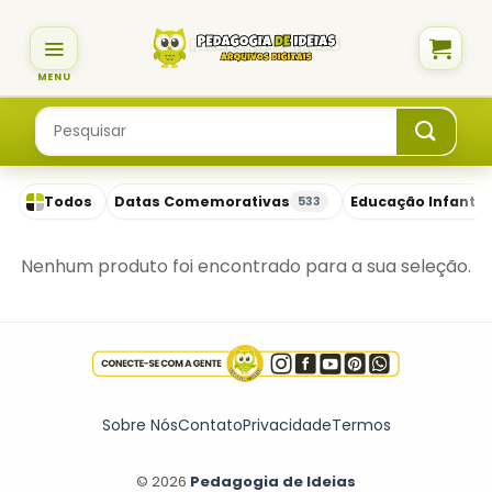
Skip
to
content
Pesquisar
por:
Todos
Datas Comemorativas
Educação Infantil
533
Nenhum produto foi encontrado para a sua seleção.
Sobre Nós
Contato
Privacidade
Termos
© 2026
Pedagogia de Ideias