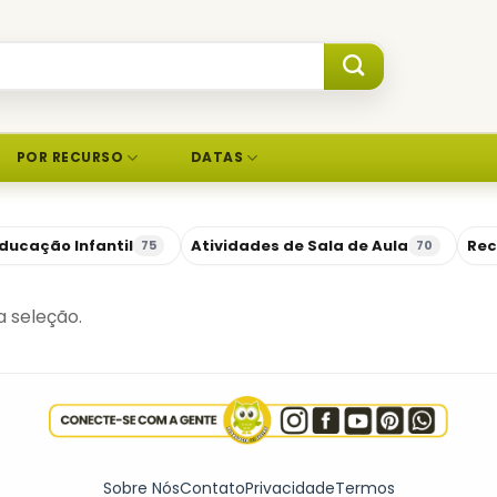
POR RECURSO
DATAS
ducação Infantil
Atividades de Sala de Aula
Rec
75
70
 seleção.
Sobre Nós
Contato
Privacidade
Termos