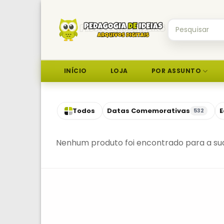
Skip
to
Pesquisar
content
por:
INÍCIO
LOJA
POR ASSUNTO
Todos
Datas Comemorativas
E
532
Nenhum produto foi encontrado para a sua