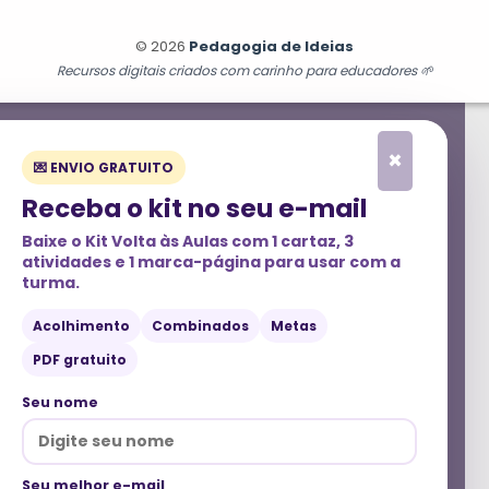
© 2026
Pedagogia de Ideias
Recursos digitais criados com carinho para educadores 🌱
×
💌 ENVIO GRATUITO
Receba o kit no seu e-mail
Baixe o
Kit Volta às Aulas
com 1 cartaz, 3
atividades e 1 marca-página para usar com a
turma.
Acolhimento
Combinados
Metas
PDF gratuito
Seu nome
Seu melhor e-mail