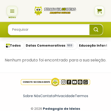
Skip
to
content
Pesquisar
por:
Todos
Datas Comemorativas
Educação Infantil
533
Nenhum produto foi encontrado para a sua seleção.
Sobre Nós
Contato
Privacidade
Termos
© 2026
Pedagogia de Ideias