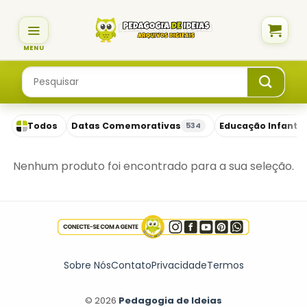
Skip
to
content
Pesquisar
por:
Todos
Datas Comemorativas
Educação Infantil
534
Nenhum produto foi encontrado para a sua seleção.
Sobre Nós
Contato
Privacidade
Termos
© 2026
Pedagogia de Ideias