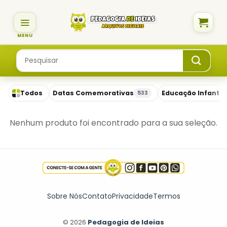
Skip
to
content
Pesquisar
por:
Todos
Datas Comemorativas
Educação Infantil
533
Nenhum produto foi encontrado para a sua seleção.
Sobre Nós
Contato
Privacidade
Termos
© 2026
Pedagogia de Ideias