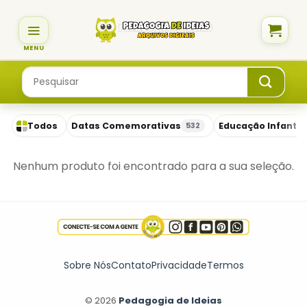
Skip
to
content
Pesquisar
por:
Todos
Datas Comemorativas
Educação Infantil
532
Nenhum produto foi encontrado para a sua seleção.
Sobre Nós
Contato
Privacidade
Termos
© 2026
Pedagogia de Ideias