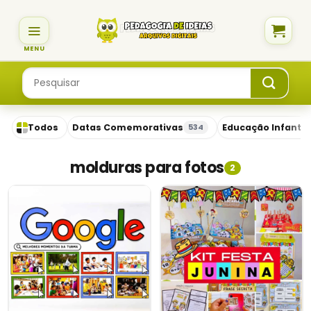
Skip
to
content
Pesquisar
por:
Todos
Datas Comemorativas
Educação Infantil
534
molduras para fotos
2