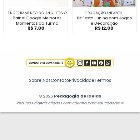
ENCERRAMENTO DO ANO LETIVO
EDUCAÇÃO INFANTIL
Painel Google Melhores
Kit Festa Junina com Jogos
Momentos da Turma
e Decoração
R$
7,00
R$
12,00
Painel Google Melhores Momentos da Tu
Kit Festa Junin
Sobre Nós
Contato
Privacidade
Termos
© 2026
Pedagogia de Ideias
Recursos digitais criados com carinho para educadores 🌱