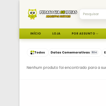
Skip
to
Pesquisar
content
por:
INÍCIO
LOJA
POR ASSUNTO
Todos
Datas Comemorativas
E
534
Nenhum produto foi encontrado para a sua