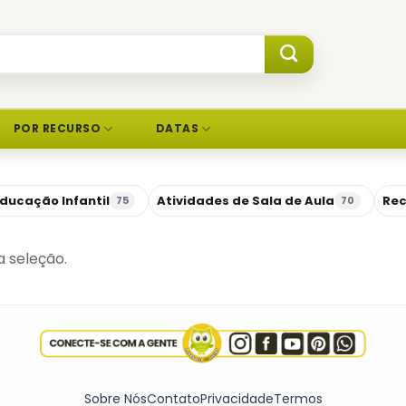
POR RECURSO
DATAS
ducação Infantil
Atividades de Sala de Aula
Rec
75
70
 seleção.
Sobre Nós
Contato
Privacidade
Termos