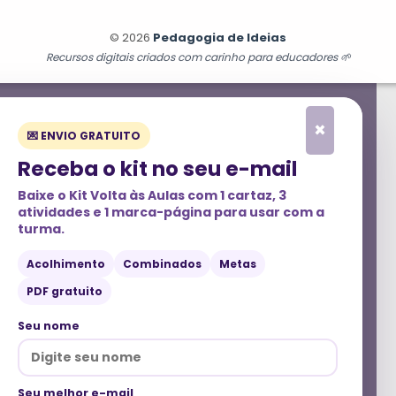
© 2026
Pedagogia de Ideias
Recursos digitais criados com carinho para educadores 🌱
×
💌 ENVIO GRATUITO
Receba o kit no seu e-mail
Baixe o
Kit Volta às Aulas
com 1 cartaz, 3
atividades e 1 marca-página para usar com a
turma.
Acolhimento
Combinados
Metas
PDF gratuito
Seu nome
Seu melhor e-mail