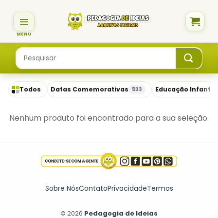
Skip
to
content
Pesquisar
por:
Todos
Datas Comemorativas
Educação Infantil
533
Nenhum produto foi encontrado para a sua seleção.
Sobre Nós
Contato
Privacidade
Termos
© 2026
Pedagogia de Ideias