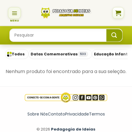
Skip
to
content
Pesquisar
por:
Todos
Datas Comemorativas
Educação Infantil
533
Nenhum produto foi encontrado para a sua seleção.
Sobre Nós
Contato
Privacidade
Termos
© 2026
Pedagogia de Ideias