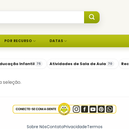
POR RECURSO
DATAS
ducação Infantil
Atividades de Sala de Aula
Rec
75
70
 seleção.
Sobre Nós
Contato
Privacidade
Termos