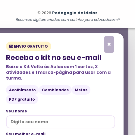
© 2026
Pedagogia de Ideias
Recursos digitais criados com carinho para educadores 🌱
×
💌 ENVIO GRATUITO
Receba o kit no seu e-mail
Baixe o
Kit Volta às Aulas
com 1 cartaz, 3
atividades e 1 marca-página para usar com a
turma.
Acolhimento
Combinados
Metas
PDF gratuito
Seu nome
Seu melhor e-mail