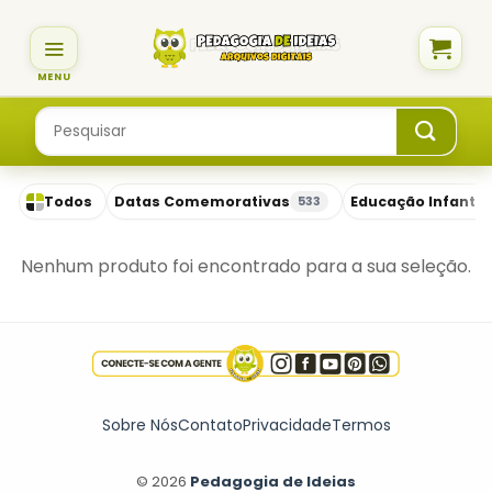
Skip
to
content
Pesquisar
por:
Todos
Datas Comemorativas
Educação Infantil
533
Nenhum produto foi encontrado para a sua seleção.
Sobre Nós
Contato
Privacidade
Termos
© 2026
Pedagogia de Ideias