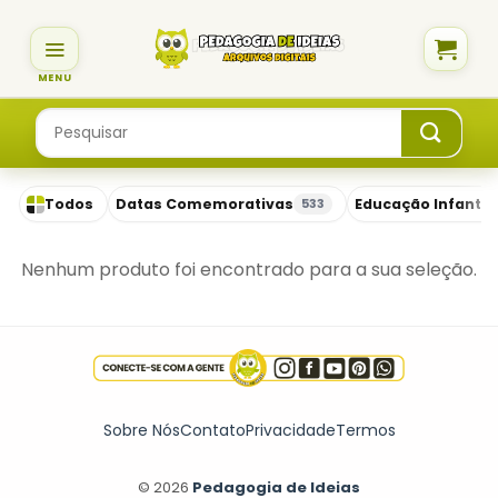
Skip
to
content
Pesquisar
por:
Todos
Datas Comemorativas
Educação Infantil
533
Nenhum produto foi encontrado para a sua seleção.
Sobre Nós
Contato
Privacidade
Termos
© 2026
Pedagogia de Ideias