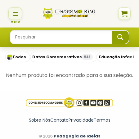
Skip
to
content
Pesquisar
por:
Todos
Datas Comemorativas
Educação Infantil
533
Nenhum produto foi encontrado para a sua seleção.
Sobre Nós
Contato
Privacidade
Termos
© 2026
Pedagogia de Ideias