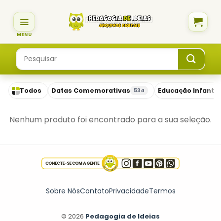
Skip
to
content
Pesquisar
por:
Todos
Datas Comemorativas
Educação Infantil
534
Nenhum produto foi encontrado para a sua seleção.
Sobre Nós
Contato
Privacidade
Termos
© 2026
Pedagogia de Ideias