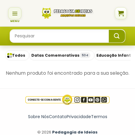
Skip
to
content
Pesquisar
por:
Todos
Datas Comemorativas
Educação Infantil
534
Nenhum produto foi encontrado para a sua seleção.
Sobre Nós
Contato
Privacidade
Termos
© 2026
Pedagogia de Ideias