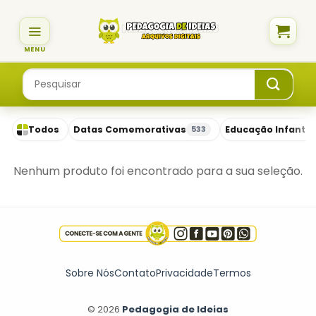
Skip
to
content
Pesquisar
por:
Todos
Datas Comemorativas
Educação Infantil
533
Nenhum produto foi encontrado para a sua seleção.
Sobre Nós
Contato
Privacidade
Termos
© 2026
Pedagogia de Ideias