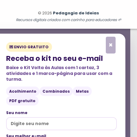
© 2026
Pedagogia de Ideias
Recursos digitais criados com carinho para educadores 🌱
×
💌 ENVIO GRATUITO
Receba o kit no seu e-mail
Baixe o
Kit Volta às Aulas
com 1 cartaz, 3
atividades e 1 marca-página para usar com a
turma.
Acolhimento
Combinados
Metas
PDF gratuito
Seu nome
Seu melhor e-mail