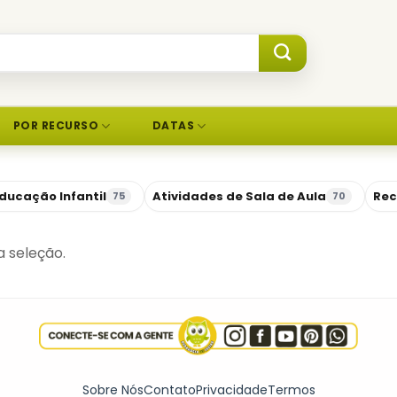
POR RECURSO
DATAS
ducação Infantil
Atividades de Sala de Aula
Rec
75
70
 seleção.
Sobre Nós
Contato
Privacidade
Termos