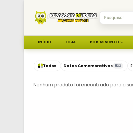
Skip
to
Pesquisar
content
por:
INÍCIO
LOJA
POR ASSUNTO
Todos
Datas Comemorativas
E
533
Nenhum produto foi encontrado para a sua