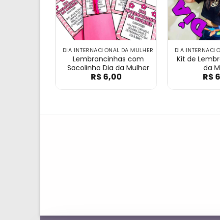
DIA INTERNACIONAL DA MULHER
DIA INTERNACI
Lembrancinhas com
Kit de Lemb
Sacolinha Dia da Mulher
da M
R$
6,00
R$
6
Lembrancinhas com Sa
Ki