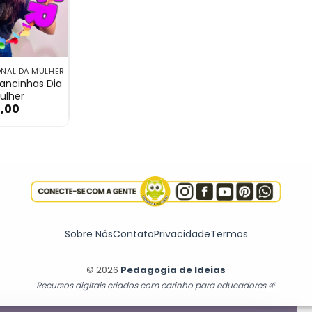
ONAL DA MULHER
rancinhas Dia
ulher
,00
colinha Dia da Mulher
t de Lembrancinhas Dia da Mulher
Sobre Nós
Contato
Privacidade
Termos
© 2026
Pedagogia de Ideias
Recursos digitais criados com carinho para educadores 🌱