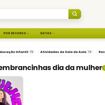
POR RECURSO
DATAS
ducação Infantil
Atividades de Sala de Aula
Rec
75
70
lembrancinhas dia da mulher