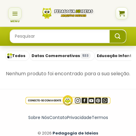
Skip
to
content
Pesquisar
por:
Todos
Datas Comemorativas
Educação Infantil
533
Nenhum produto foi encontrado para a sua seleção.
Sobre Nós
Contato
Privacidade
Termos
© 2026
Pedagogia de Ideias