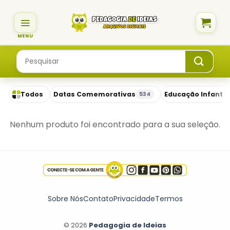
Skip
to
content
Pesquisar
por:
Todos
Datas Comemorativas
Educação Infantil
534
Nenhum produto foi encontrado para a sua seleção.
Sobre Nós
Contato
Privacidade
Termos
© 2026
Pedagogia de Ideias