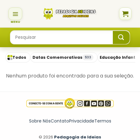
Skip
to
content
Pesquisar
por:
Todos
Datas Comemorativas
Educação Infantil
533
Nenhum produto foi encontrado para a sua seleção.
Sobre Nós
Contato
Privacidade
Termos
© 2026
Pedagogia de Ideias