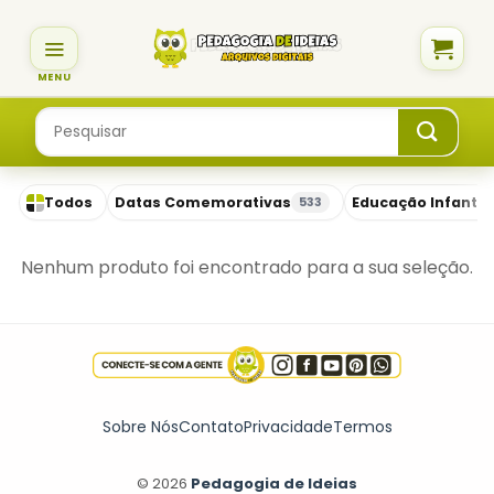
Skip
to
content
Pesquisar
por:
Todos
Datas Comemorativas
Educação Infantil
533
Nenhum produto foi encontrado para a sua seleção.
Sobre Nós
Contato
Privacidade
Termos
© 2026
Pedagogia de Ideias