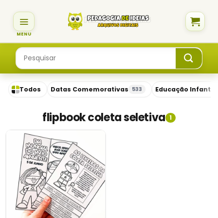
Skip
to
content
Pesquisar
por:
Todos
Datas Comemorativas
Educação Infantil
533
flipbook coleta seletiva
1