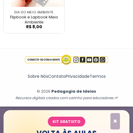
DIA DO MEIO AMBIENTE
Flipbook e Lapbook Meio
Ambiente
R$
8,00
Flipbook e Lapbook Meio Ambiente
Sobre Nós
Contato
Privacidade
Termos
© 2026
Pedagogia de Ideias
Recursos digitais criados com carinho para educadores 🌱
×
KIT GRATUITO